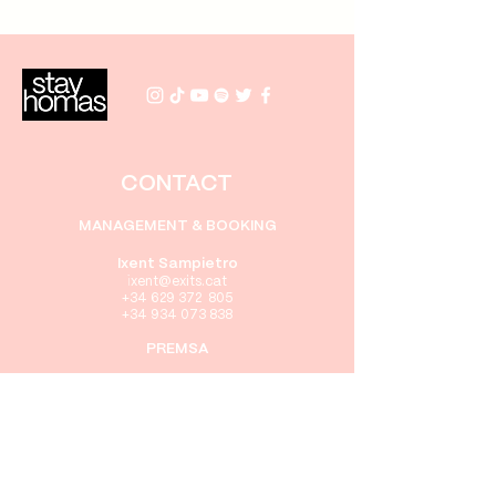
CONTACT
MANAGEMENT & BOOKING
Ixent Sampietro
i
xent@exits.cat
+34 629 372 805
+34 934 073 838
PREMSA
Gabriel Rebollo
gabriel@exits.cat
+34 605 416 322
+34 934 073 838