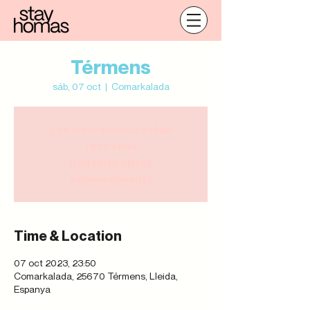
Térmens
sáb, 07 oct
  |  
Comarkalada
Les inscripcions estan
tancades
Consulta altres
esdeveniments
Time & Location
07 oct 2023, 23:50
Comarkalada, 25670 Térmens, Lleida,
Espanya