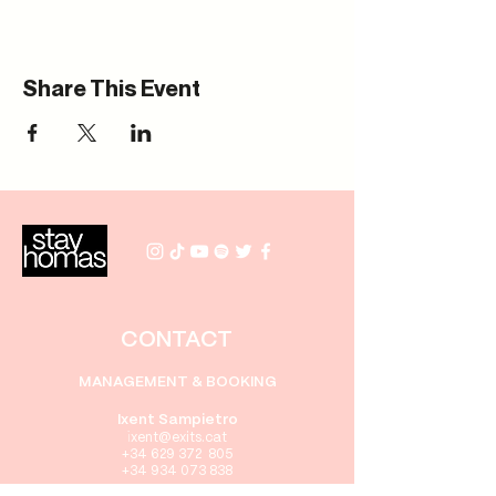
Share This Event
CONTACT
MANAGEMENT & BOOKING
Ixent Sampietro
i
xent
@exits.cat
+34 629 372 805
+34 934 073 838