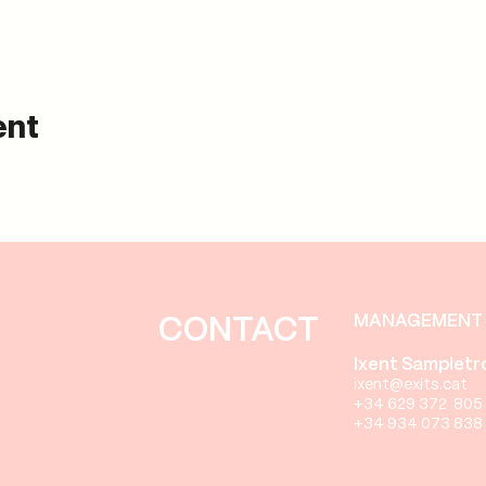
ent
MANAGEMENT 
CONTACT
Ixent Sampietr
i
xent
@exits.cat
+34 629 372 805
+34 934 073 838