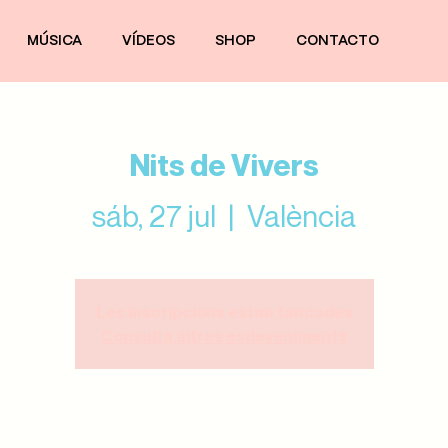
MÚSICA
VÍDEOS
SHOP
CONTACTO
Nits de Vivers
sáb, 27 jul
  |  
València
Les inscripcions estan tancades
Consulta altres esdeveniments