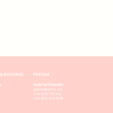
& BOOKING
PRENSA
o
Gabriel Rebollo
gabriel@exits.cat
+34 605 416 322
+34 934 073 838