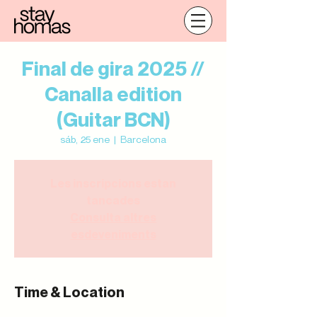
Final de gira 2025 //
Canalla edition
(Guitar BCN)
sáb, 25 ene
  |  
Barcelona
Les inscripcions estan
tancades
Consulta altres
esdeveniments
Time & Location