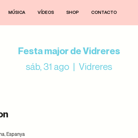
MÚSICA
VÍDEOS
SHOP
CONTACTO
Festa major de Vidreres
sáb, 31 ago
  |  
Vidreres
on
ona, Espanya