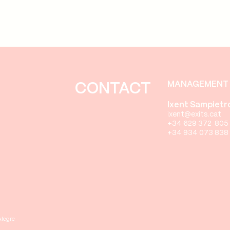
MANAGEMENT 
CONTACT
Ixent Sampietr
i
xent
@exits.cat
+34 629 372 805
+34 934 073 838
Alegre