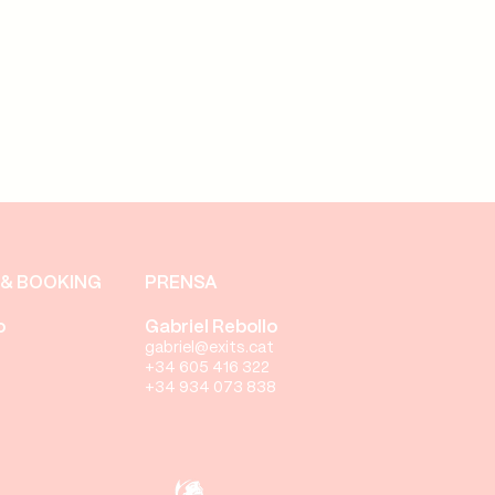
& BOOKING
PRENSA
o
Gabriel Rebollo
gabriel@exits.cat
+34 605 416 322
+34 934 073 838