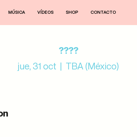
MÚSICA
VÍDEOS
SHOP
CONTACTO
????
jue, 31 oct
  |  
TBA (México)
on