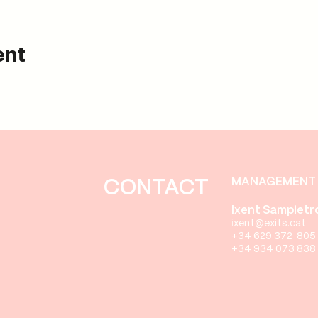
ent
MANAGEMENT 
CONTACT
Ixent Sampietr
i
xent
@exits.cat
+34 629 372 805
+34 934 073 838