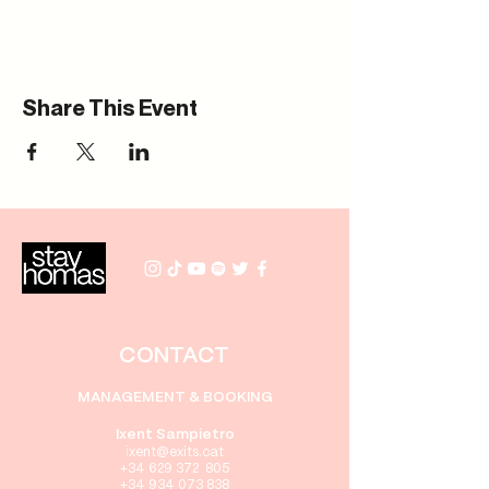
Share This Event
CONTACT
MANAGEMENT & BOOKING
Ixent Sampietro
i
xent
@exits.cat
+34 629 372 805
+34 934 073 838