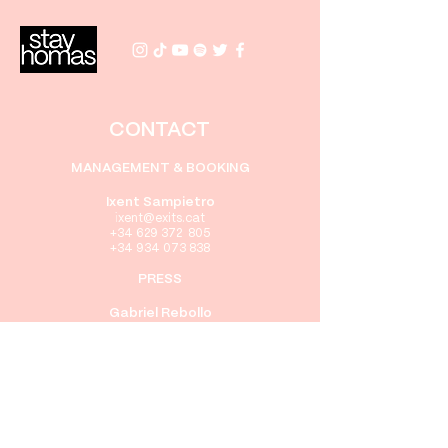
CONTACT
MANAGEMENT & BOOKING
Ixent Sampietro
i
xent@exits.cat
+34 629 372 805
+34 934 073 838
PRESS
Gabriel Rebollo
gabriel@exits.cat
+34 605 416 322
+34 934 073 838